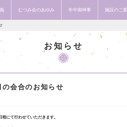
義
むつみ会のあゆみ
年中御神事
施設のご
せ
お知らせ
月の会合のお知らせ
日程にて行わせていただきます。